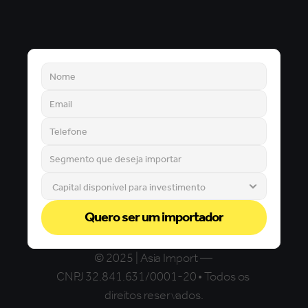
Quero ser um importador
© 2025 | Asia Import — 
CNPJ 32.841.631/0001-20 • Todos os 
direitos reservados.