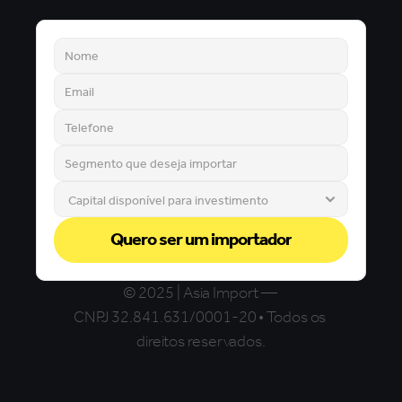
Quero ser um importador
© 2025 | Asia Import — 
CNPJ 32.841.631/0001-20 • Todos os 
direitos reservados.