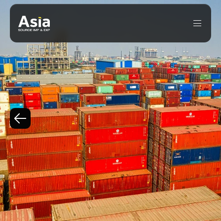
G7
E
O
IMPACTO
NO
COMÉRCIO
EXTERIOR