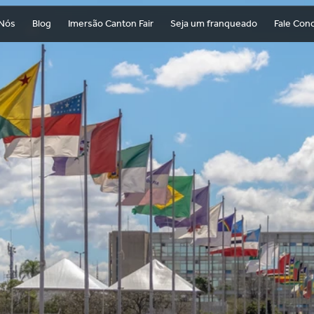
 Nós
Blog
Imersão Canton Fair
Seja um franqueado
Fale Con
ÉRIO
DA
ULTURA
E
CIO
EXTERIOR